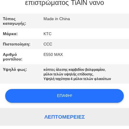
ΈΛΕΓΧΟΣ
επιστρώματος TiAlN νανο
ΜΑΣ
Τόπος
Made in China
καταγωγής:
ΕΛΆΤΕ
Μάρκα:
KTC
ΣΕ
Πιστοποίηση:
CCC
ΕΠΑΦΉ
Αριθμό
E550 MAX
ΜΕ
μοντέλου:
Υψηλό φως:
,
κόπτες άλεσης καρβιδίου βολφραμίου
,
ΖΗΤΉΣΤΕ
μύλοι τελών υψηλής επίδοσης
Υψηλή ταχύτητα 4 μύλοι τελών φλαούτων
ΈΝΑ
ΑΠΌΣΠΑΣΜΑ
ΕΠΑΦΉ!
SITEMAP
ΛΕΠΤΟΜΈΡΕΙΕΣ