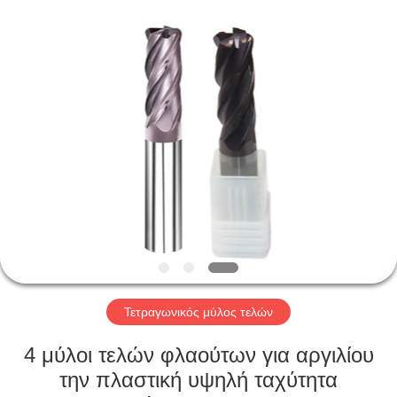
Changzhou
Xinpeng
Tools
Manufacturing
Co.,Ltd.
All
Rights
Reserved.
ΣΠΊΤΙ
ΠΡΟΪΌΝΤΑ
ΠΕΡΊΠΟΥ
ΕΜΕΊΣ
ΓΎΡΟΣ
ΕΡΓΟΣΤΑΣΊΩΝ
Τετραγωνικός μύλος τελών
4 μύλοι τελών φλαούτων για αργιλίου
ΠΟΙΟΤΙΚΌΣ
την πλαστική υψηλή ταχύτητα