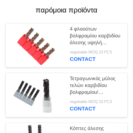
PRIVACY
παρόμοια προϊόντα
POLICY
4 φλαούτων
βολφραμίου καρβιδίου
άλεσης υψηλή
αποδοτικότητα
negotiable MOQ:10 PCS
επεξεργασίας κοπτών
CONTACT
γενική
Τετραγωνικός μύλος
τελών καρβιδίου
βολφραμίου/
τυποποιημένοι στερεοί
negotiable MOQ:10 PCS
κόπτες άλεσης
CONTACT
καρβιδίου
Κόπτες άλεσης