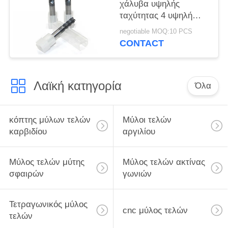
χάλυβα υψηλής
ταχύτητας 4 υψηλή
επίδοση καρβιδίου
negotiable MOQ:10 PCS
βολφραμίου φλαούτων
CONTACT
Λαϊκή κατηγορία
Όλα
κόπτης μύλων τελών
Μύλοι τελών
καρβιδίου
αργιλίου
Μύλος τελών μύτης
Μύλος τελών ακτίνας
σφαιρών
γωνιών
Τετραγωνικός μύλος
cnc μύλος τελών
τελών