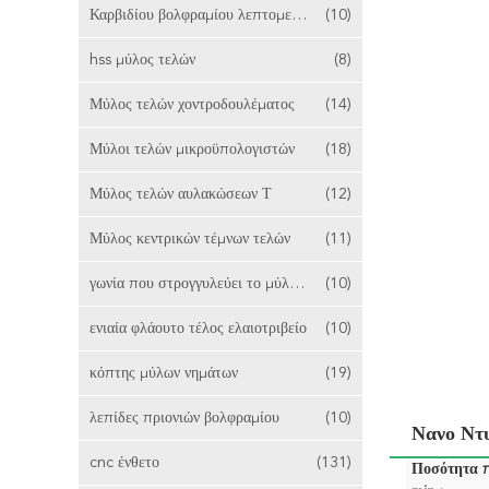
Καρβιδίου βολφραμίου λεπτομερειών Bits
(10)
hss μύλος τελών
(8)
Μύλος τελών χοντροδουλέματος
(14)
Μύλοι τελών μικροϋπολογιστών
(18)
Μύλος τελών αυλακώσεων Τ
(12)
Μύλος κεντρικών τέμνων τελών
(11)
γωνία που στρογγυλεύει το μύλο τελών
(10)
ενιαία φλάουτο τέλος ελαιοτριβείο
(10)
κόπτης μύλων νημάτων
(19)
λεπίδες πριονιών βολφραμίου
(10)
Νανο Ντ
cnc ένθετο
(131)
Ποσότητα 