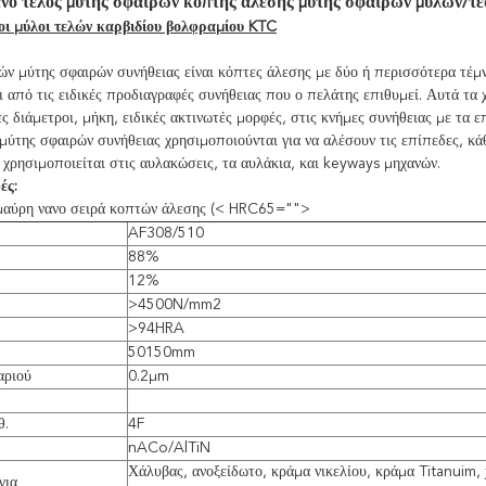
ένο τέλος μύτης σφαιρών κόπτης άλεσης μύτης σφαιρών μύλων/τ
οι μύλοι τελών καρβιδίου βολφραμίου KTC
ών μύτης σφαιρών συνήθειας είναι κόπτες άλεσης με δύο ή περισσότερα τέμν
 από τις ειδικές προδιαγραφές συνήθειας που ο πελάτης επιθυμεί. Αυτά τα
ς διάμετροι, μήκη, ειδικές ακτινωτές μορφές, στις κνήμες συνήθειας με τα 
μύτης σφαιρών συνήθειας χρησιμοποιούνται για να αλέσουν τις επίπεδες, κάθ
χρησιμοποιείται στις αυλακώσεις, τα αυλάκια, και keyways μηχανών.
ές:
αύρη νανο σειρά κοπτών άλεσης (< HRC65="">
AF308/510
88%
12%
>4500N/mm2
>94HRA
50150mm
αριού
0.2μm
θ.
4F
nACo/AlTiN
Χάλυβας, ανοξείδωτο, κράμα νικελίου, κράμα Titanuim,
για