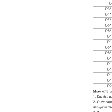
D
D3*
D4*
D5*
D6*
D8*
D1
D1
D6*
D8*
D1
D1
D1
D1
D1
D2
Μετά από τη
1. Εάν δεν ι
2. Ο αγορασ
σταλμένα στο