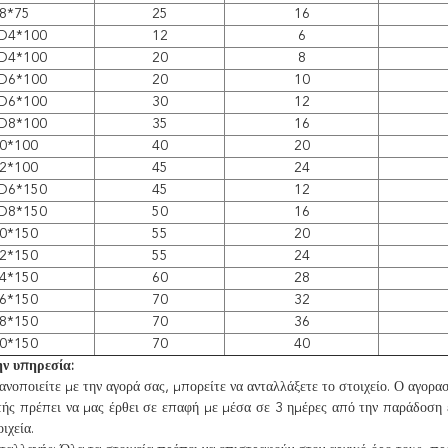
8*75
25
16
D4*100
12
6
D4*100
20
8
D6*100
20
10
D6*100
30
12
D8*100
35
16
0*100
40
20
2*100
45
24
D6*150
45
12
D8*150
50
16
0*150
55
20
2*150
55
24
4*150
60
28
6*150
70
32
8*150
70
36
0*150
70
40
ν υπηρεσία:
κανοποιείτε με την αγορά σας, μπορείτε να ανταλλάξετε το στοιχείο. Ο αγορα
τής πρέπει να μας έρθει σε επαφή με μέσα σε 3 ημέρες από την παράδοση 
ιχεία.