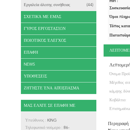
min :
Εργαλεία άλεσης συνήθειας
(44)
Συσκευασία
ΣΧΕΤΙΚΆ ΜΕ ΕΜΆΣ
Όροι πληρω
Τόπος κατα
ΓΎΡΟΣ ΕΡΓΟΣΤΑΣΊΩΝ
Πιστοποίησ
ΠΟΙΟΤΙΚΌΣ ΈΛΕΓΧΟΣ
ΛΕΠΤΟΜΕ
ΕΠΑΦΉ
NEWS
Λεπτομερ
Όνομα Προϊ
ΥΠΟΘΈΣΕΙΣ
Μέγεθος σιτ
ΖΗΤΉΣΤΕ ΈΝΑ ΑΠΌΣΠΑΣΜΑ
κάμψης δύν
Κοβάλτιο:
ΜΑΣ ΕΛΆΤΕ ΣΕ ΕΠΑΦΉ ΜΕ
Επισημαίνω
Υπεύθυνος :
KING
Περιγραφή
Τηλεφωνικό νούμερο :
86-