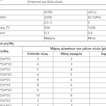
πλαστικό και άλλα υλικά
AlTiN
nACo
(HV)
3200
42 (GPA)
2.5-3
3
σης (°)
900
1200
ient
0,3
0,4
Μαύρος
Μπλε
να μεγέθη
Μήκος φλαούτων των μύλων τελών (χιλ
γεθος
Επίπεδο τέλος
Μύτη σφαιρών
Στρ
*D4*50
3
2
5*D4*50
4
3
*D4*50
5
4
5*D4*50
6
5
*D4*50
8
6
*D3*50
8
6
5*D4*50
9
7
*D4*50
10
8
*D6*50
3
2