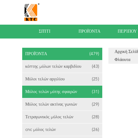
ΣΠΊΤΙ
ΠΡΟΪΌΝΤΑ
ΠΕΡΊΠΟΥ
Αρχική Σελί
ΠΡΟΪΌΝΤΑ
(479)
Φλάουτα
κόπτης μύλων τελών καρβιδίου
(43)
Μύλοι τελών αργιλίου
(25)
Μύλος τελών μύτης σφαιρών
(31)
Μύλος τελών ακτίνας γωνιών
(29)
Τετραγωνικός μύλος τελών
(28)
cnc μύλος τελών
(26)