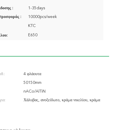
δοσης :
1-35days
προσφοράς :
10000pcs/week
KTC
E650
λου:
θ.:
4 φλάουτα
50150mm
nACo/AlTiN
για:
Χάλυβας, ανοξείδωτο, κράμα νικελίου, κράμα
Titanuim, χυτοσίδηρος, πλαστικό και άλλα υλικά