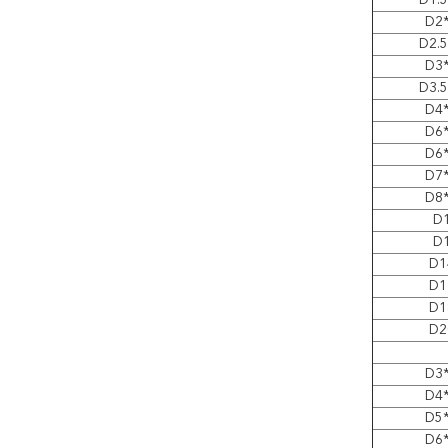
D1.
D2
D2.
D3
D3.
D4
D6
D6
D7
D8
D
D
D1
D1
D1
D2
D3
D4
D5
D6