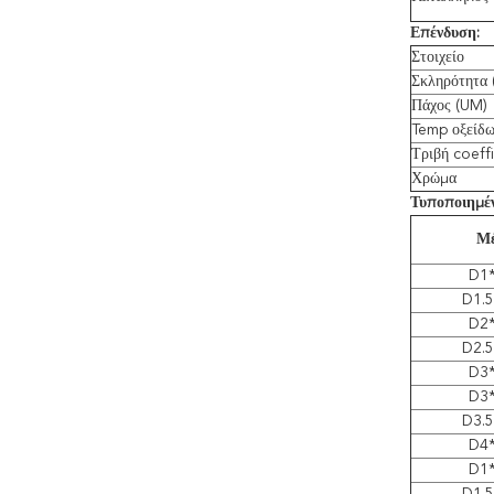
Επένδυση:
Στοιχείο
Σκληρότητα 
Πάχος (UM)
Temp οξείδω
Τριβή coeff
Χρώμα
Τυποποιημέ
Μέ
D1
D1.
D2
D2.
D3
D3
D3.
D4
D1