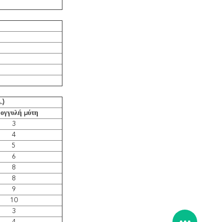
.)
ογγυλή μύτη
3
4
5
6
8
8
9
10
3