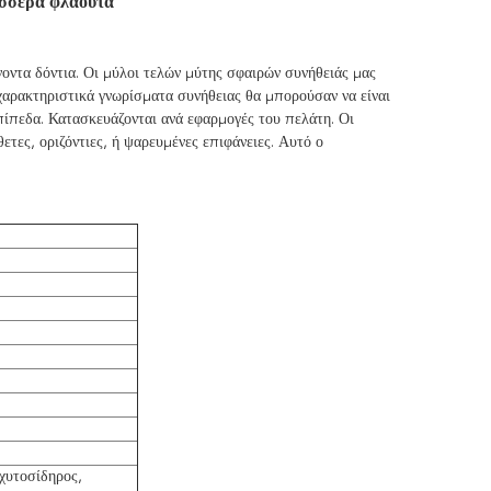
έσσερα φλάουτα
οντα δόντια. Οι μύλοι τελών μύτης σφαιρών συνήθειάς μας
 χαρακτηριστικά γνωρίσματα συνήθειας θα μπορούσαν να είναι
επίπεδα. Κατασκευάζονται ανά εφαρμογές του πελάτη. Οι
ετες, οριζόντιες, ή ψαρευμένες επιφάνειες. Αυτό ο
 χυτοσίδηρος,