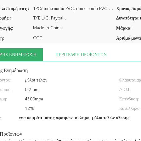
 λεπτομέρειες :
1PC/συσκευασία PVC, συσκευασία PVC 10pcs/πακέτο…
Χρόνος παρά
μής :
T/T, L/C, Paypal…
Δυνατότητα 
Made in China
γωγής:
Μάρκα:
CCC
η:
Αριθμό μοντέ
ΡΉΣ ΕΝΗΜΈΡΩΣΗ
ΠΕΡΙΓΡΑΦΉ ΠΡΟΪΌΝΤΩΝ
ής Ενημέρωση
όντος:
μύλοι τελών
Φλάουτα αρι
αριού:
0,2 μm
A.O.L:
αμη:
4500mpa
Επένδυση:
12%
Κατάλληλο 
:
cnc κομμάτι μύτης σφαιρών
,
σκληροί μύλοι τελών άλεσης
 Προϊόντων