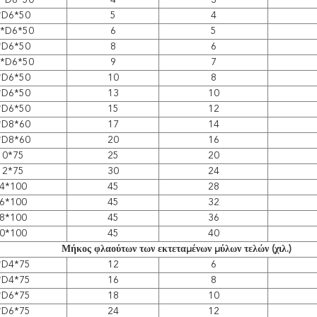
5*D6*50
4
3
*D6*50
5
4
5*D6*50
6
5
*D6*50
8
6
5*D6*50
9
7
*D6*50
10
8
*D6*50
13
10
*D6*50
15
12
*D8*60
17
14
*D8*60
20
16
10*75
25
20
12*75
30
24
4*100
45
28
6*100
45
32
8*100
45
36
0*100
45
40
Μήκος φλαούτων των εκτεταμένων μύλων τελών (χιλ.)
*D4*75
12
6
*D4*75
16
8
*D6*75
18
10
*D6*75
24
12