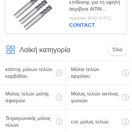
επίδοσης για τη υψηλή
ακρίβεια AlTiN
κραμάτων ή το
negotiable MOQ:10 PCS
επίστρωμα TiSiN
CONTACT
Λαϊκή κατηγορία
Όλα
κόπτης μύλων τελών
Μύλοι τελών
καρβιδίου
αργιλίου
Μύλος τελών μύτης
Μύλος τελών ακτίνας
σφαιρών
γωνιών
Τετραγωνικός μύλος
cnc μύλος τελών
τελών