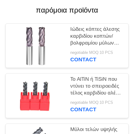
PRIVACY
παρόμοια προϊόντα
POLICY
Ιώδεις κόπτες άλεσης
καρβιδίου κοπτών/
βολφραμίου μύλων
τελών καρβιδίου
negotiable MOQ:10 PCS
χρώματος
CONTACT
Το AlTiN ή TiSiN που
ντύνει το σπειροειδές
τέλος καρβιδίου αλέθει
τον κόπτη/τους
negotiable MOQ:10 PCS
μαύρους στερεούς
CONTACT
κόπτες άλεσης
καρβιδίου
Μύλοι τελών υψηλής