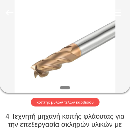
Changzhou
Xinpeng
Tools
Manufacturing
Co.,Ltd.
All
Rights
Reserved.
ΣΠΊΤΙ
ΠΡΟΪΌΝΤΑ
ΠΕΡΊΠΟΥ
ΕΜΕΊΣ
ΓΎΡΟΣ
ΕΡΓΟΣΤΑΣΊΩΝ
κόπτης μύλων τελών καρβιδίου
4 Τεχνητή μηχανή κοπής φλάουτας για
ΠΟΙΟΤΙΚΌΣ
την επεξεργασία σκληρών υλικών με