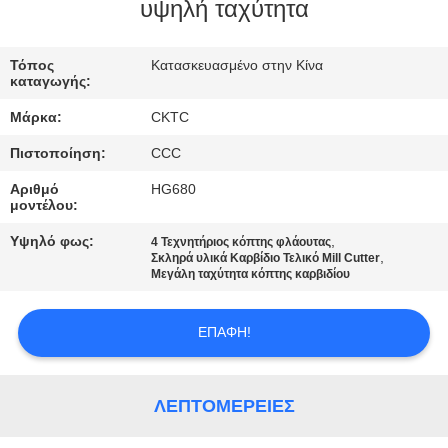
ΈΛΕΓΧΟΣ
υψηλή ταχύτητα
ΜΑΣ
Τόπος
Κατασκευασμένο στην Κίνα
καταγωγής:
ΕΛΆΤΕ
Μάρκα:
CKTC
ΣΕ
Πιστοποίηση:
CCC
ΕΠΑΦΉ
Αριθμό
HG680
ΜΕ
μοντέλου:
Υψηλό φως:
,
4 Τεχνητήριος κόπτης φλάουτας
,
ΖΗΤΉΣΤΕ
Σκληρά υλικά Καρβίδιο Τελικό Mill Cutter
Μεγάλη ταχύτητα κόπτης καρβιδίου
ΈΝΑ
ΑΠΌΣΠΑΣΜΑ
ΕΠΑΦΉ!
SITEMAP
ΛΕΠΤΟΜΈΡΕΙΕΣ