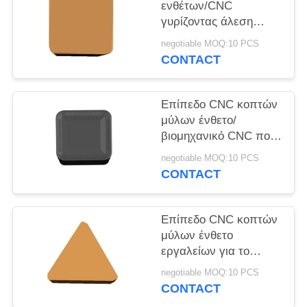
PRIVACY
ενθέτων/CNC
γυρίζοντας άλεση
POLICY
υψηλής επίδοσης
negotiable MOQ:10 PCS
ενθέτων γρήγορη
CONTACT
Επίπεδο CNC κοπτών
μύλων ένθετο/
βιομηχανικό CNC που
αυλακώνει την υψηλή
negotiable MOQ:10 PCS
ακρίβεια ενθέτων
CONTACT
Επίπεδο CNC κοπτών
μύλων ένθετο
εργαλείων για το
χάλυβα 7075 πλαστικό
negotiable MOQ:10 PCS
αργιλίου
CONTACT