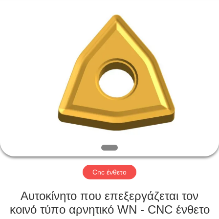
Changzhou
Xinpeng
Tools
Manufacturing
Co.,Ltd.
All
Rights
Reserved.
ΣΠΊΤΙ
ΠΡΟΪΌΝΤΑ
ΠΕΡΊΠΟΥ
ΕΜΕΊΣ
ΓΎΡΟΣ
ΕΡΓΟΣΤΑΣΊΩΝ
Cnc ένθετο
Αυτοκίνητο που επεξεργάζεται τον
ΠΟΙΟΤΙΚΌΣ
κοινό τύπο αρνητικό WN - CNC ένθετο