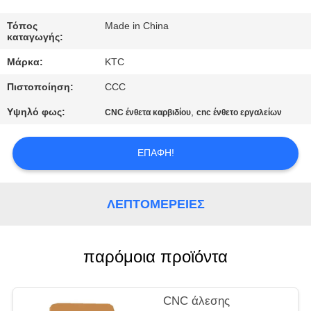
ΈΛΕΓΧΟΣ
Τόπος
Made in China
καταγωγής:
ΜΑΣ
Μάρκα:
KTC
ΕΛΆΤΕ
Πιστοποίηση:
CCC
ΣΕ
Υψηλό φως:
,
ΕΠΑΦΉ
CNC ένθετα καρβιδίου
cnc ένθετο εργαλείων
ΜΕ
ΕΠΑΦΉ!
ΖΗΤΉΣΤΕ
ΈΝΑ
ΛΕΠΤΟΜΈΡΕΙΕΣ
ΑΠΌΣΠΑΣΜΑ
παρόμοια προϊόντα
SITEMAP
CNC άλεσης