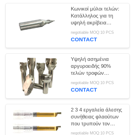
PRIVACY
Κωνικοί μύλοι τελών:
POLICY
Κατάλληλος για τη
υψηλή ακρίβεια
χαλκού χυτοσιδήρου
negotiable MOQ:10 PCS
επεξεργασίας
CONTACT
Υψηλή ασημένια
αργυροειδής 90%
τελών τροφών
καταχωρήσιμη
negotiable MOQ:10 PCS
εξωτερική γυρίζοντας
CONTACT
υποστήριξη WC μύλων
2 3 4 εργαλεία άλεσης
συνήθειας φλαούτων
που τρυπούν τον
κόπτη για την κοπή
negotiable MOQ:10 PCS