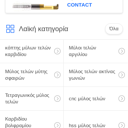
ανοξείδωτο Steelc
CONTACT
Λαϊκή κατηγορία
Όλα
κόπτης μύλων τελών
Μύλοι τελών
καρβιδίου
αργιλίου
Μύλος τελών μύτης
Μύλος τελών ακτίνας
σφαιρών
γωνιών
Τετραγωνικός μύλος
cnc μύλος τελών
τελών
Καρβιδίου
βολφραμίου
hss μύλος τελών