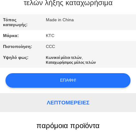
ΈΛΕΓΧΟΣ
τελών λήξης καταχωρήσιμα
ΜΑΣ
Τόπος
Made in China
καταγωγής:
ΕΛΆΤΕ
Μάρκα:
KTC
ΣΕ
Πιστοποίηση:
CCC
ΕΠΑΦΉ
Υψηλό φως:
,
Κωνικοί μύλοι τελών
ΜΕ
Καταχωρήσιμος μύλος τελών
ΖΗΤΉΣΤΕ
ΕΠΑΦΉ!
ΈΝΑ
ΑΠΌΣΠΑΣΜΑ
ΛΕΠΤΟΜΈΡΕΙΕΣ
SITEMAP
παρόμοια προϊόντα