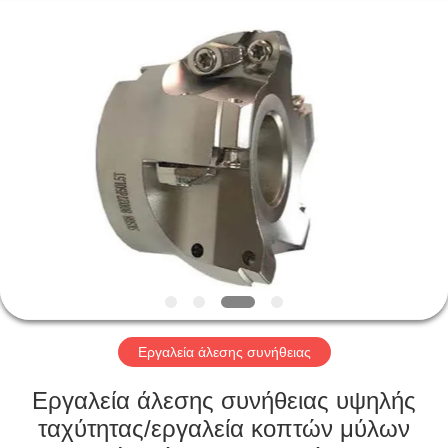
Changzhou
Xinpeng
Tools
Manufacturing
Co.,Ltd.
All
Rights
Reserved.
ΣΠΊΤΙ
ΠΡΟΪΌΝΤΑ
ΠΕΡΊΠΟΥ
ΕΜΕΊΣ
ΓΎΡΟΣ
ΕΡΓΟΣΤΑΣΊΩΝ
Εργαλεία άλεσης συνήθειας
Εργαλεία άλεσης συνήθειας υψηλής
ΠΟΙΟΤΙΚΌΣ
ταχύτητας/εργαλεία κοπτών μύλων