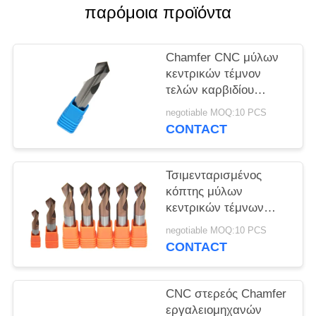
PRIVACY
παρόμοια προϊόντα
POLICY
Chamfer CNC μύλων
κεντρικών τέμνον
τελών καρβιδίου
κοπτών μύλων τελών
negotiable MOQ:10 PCS
στερεό τέμνον
CONTACT
εργοστάσιο εργαλείων
Τσιμενταρισμένος
κόπτης μύλων
κεντρικών τέμνων
τελών μύλων τελών
negotiable MOQ:10 PCS
καρβιδίου βολφραμίου
CONTACT
για CNC τη μηχανή
άλεσης
CNC στερεός Chamfer
εργαλειομηχανών