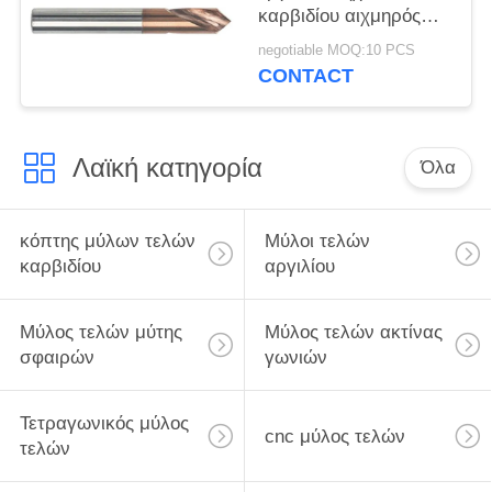
καρβιδίου αιχμηρός
τέμνων κεντρικό μύλος
negotiable MOQ:10 PCS
τελών
CONTACT
Λαϊκή κατηγορία
Όλα
κόπτης μύλων τελών
Μύλοι τελών
καρβιδίου
αργιλίου
Μύλος τελών μύτης
Μύλος τελών ακτίνας
σφαιρών
γωνιών
Τετραγωνικός μύλος
cnc μύλος τελών
τελών