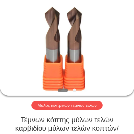
Changzhou
Xinpeng
Tools
Manufacturing
Co.,Ltd.
All
Rights
Reserved.
ΣΠΊΤΙ
ΠΡΟΪΌΝΤΑ
ΠΕΡΊΠΟΥ
ΕΜΕΊΣ
ΓΎΡΟΣ
ΕΡΓΟΣΤΑΣΊΩΝ
Μύλος κεντρικών τέμνων τελών
Τέμνων κόπτης μύλων τελών
ΠΟΙΟΤΙΚΌΣ
καρβιδίου μύλων τελών κοπτών/