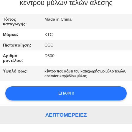
ΈΛΕΓΧΟΣ
κέντρου μύλων τελών άλεσης
ΜΑΣ
Τόπος
Made in China
καταγωγής:
ΕΛΆΤΕ
Μάρκα:
KTC
ΣΕ
Πιστοποίηση:
CCC
ΕΠΑΦΉ
Αριθμό
D600
ΜΕ
μοντέλου:
Υψηλό φως:
,
κέντρο που κόβει τον καταχωρήσιμο μύλο τελών
ΖΗΤΉΣΤΕ
chamfer καρβιδίου μύλος
ΈΝΑ
ΕΠΑΦΉ!
ΑΠΌΣΠΑΣΜΑ
SITEMAP
ΛΕΠΤΟΜΈΡΕΙΕΣ