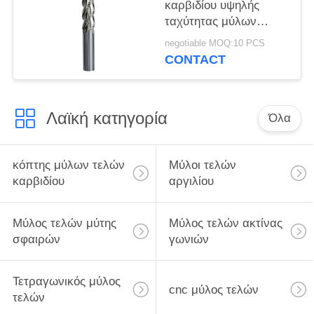
καρβιδίου υψηλής
ταχύτητας μύλων
τελών καρβιδίου
negotiable MOQ:10 PCS
τέμνοντα εργαλεία
CONTACT
μύλων τελών
χοντροδουλέματος
φλαούτων
Λαϊκή κατηγορία
Όλα
κόπτης μύλων τελών
Μύλοι τελών
καρβιδίου
αργιλίου
Μύλος τελών μύτης
Μύλος τελών ακτίνας
σφαιρών
γωνιών
Τετραγωνικός μύλος
cnc μύλος τελών
τελών