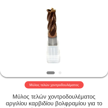
Changzhou
Xinpeng
Tools
Manufacturing
Co.,Ltd.
All
Rights
Reserved.
ΣΠΊΤΙ
ΠΡΟΪΌΝΤΑ
ΠΕΡΊΠΟΥ
ΕΜΕΊΣ
ΓΎΡΟΣ
ΕΡΓΟΣΤΑΣΊΩΝ
Μύλος τελών χοντροδουλέματος
Μύλος τελών χοντροδουλέματος
ΠΟΙΟΤΙΚΌΣ
αργιλίου καρβιδίου βολφραμίου για το