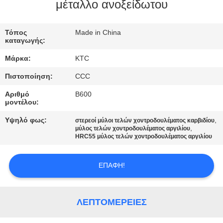
ΈΛΕΓΧΟΣ
μέταλλο ανοξείδωτου
ΜΑΣ
Τόπος
Made in China
καταγωγής:
ΕΛΆΤΕ
Μάρκα:
KTC
ΣΕ
Πιστοποίηση:
CCC
ΕΠΑΦΉ
Αριθμό
B600
ΜΕ
μοντέλου:
Υψηλό φως:
,
στερεοί μύλοι τελών χοντροδουλέματος καρβιδίου
,
ΖΗΤΉΣΤΕ
μύλος τελών χοντροδουλέματος αργιλίου
HRC55 μύλος τελών χοντροδουλέματος αργιλίου
ΈΝΑ
ΑΠΌΣΠΑΣΜΑ
ΕΠΑΦΉ!
SITEMAP
ΛΕΠΤΟΜΈΡΕΙΕΣ