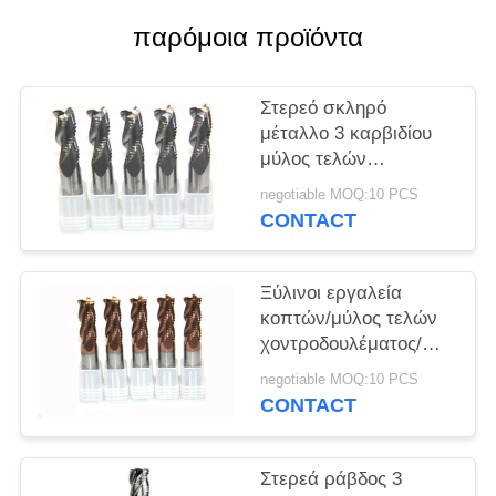
PRIVACY
παρόμοια προϊόντα
POLICY
Στερεό σκληρό
μέταλλο 3 καρβιδίου
μύλος τελών
χοντροδουλέματος
negotiable MOQ:10 PCS
φλαούτων, CNC
CONTACT
κόπτης άλεσης
χοντροδουλέματος
Ξύλινοι εργαλεία
κοπτών/μύλος τελών
χοντροδουλέματος/
κόπτης άλεσης
negotiable MOQ:10 PCS
καρβιδίου βολφραμίου
CONTACT
για το ξύλο
Στερεά ράβδος 3