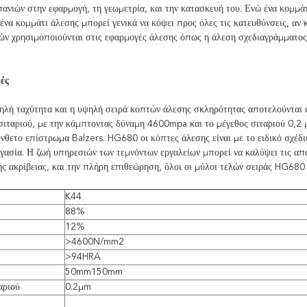
ανιών στην εφαρμογή, τη γεωμετρία, και την κατασκευή του. Ενώ ένα κομμά
ένα κομμάτι άλεσης μπορεί γενικά να κόψει προς όλες τις κατευθύνσεις, αν 
ών χρησιμοποιούνται στις εφαρμογές άλεσης όπως η άλεση σχεδιαγράμματος,
ές
λή ταχύτητα και η υψηλή σειρά κοπτών άλεσης σκληρότητας αποτελούνται 
ιταριού, με την κάμπτοντας δύναμη 4600mpa και το μέγεθος σιταριού 0,2 μ
θετο επίστρωμα Balzers. HG680 οι κόπτες άλεσης είναι με το ειδικό σχέδιο
γασία. Η ζωή υπηρεσιών των τεμνόντων εργαλείων μπορεί να καλύψει τις α
ής ακρίβειας, και την πλήρη επιθεώρηση, όλοι οι μύλοι τελών σειράς HG6
K44
88%
12%
>4600N/mm2
>94HRA
50mm150mm
αριού
0.2μm