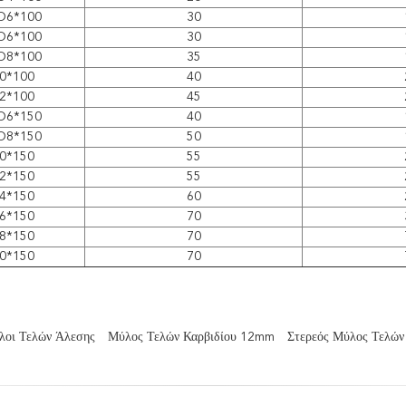
D6*100
30
D6*100
30
D8*100
35
0*100
40
2*100
45
D6*150
40
D8*150
50
0*150
55
2*150
55
4*150
60
6*150
70
8*150
70
0*150
70
λοι Τελών Άλεσης
Μύλος Τελών Καρβιδίου 12mm
Στερεός Μύλος Τελών