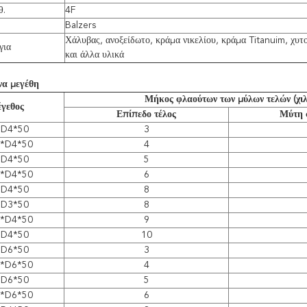
θ.
4F
Balzers
Χάλυβας, ανοξείδωτο, κράμα νικελίου, κράμα Titanuim, χυτ
για
και άλλα υλικά
να μεγέθη
Μήκος φλαούτων των μύλων τελών (χιλ
γεθος
Επίπεδο τέλος
Μύτη 
*D4*50
3
5*D4*50
4
*D4*50
5
5*D4*50
6
*D4*50
8
*D3*50
8
5*D4*50
9
*D4*50
10
*D6*50
3
5*D6*50
4
*D6*50
5
5*D6*50
6