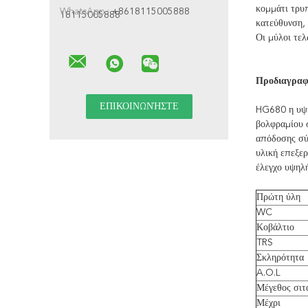
κομμάτι τρυπ
WhatsApp :
+8618115005888
18115005888
κατεύθυνση, 
Οι μύλοι τελ
Προδιαγραφ
HG680 η υψη
βολφραμίου σ
απόδοσης σύν
υλική επεξερ
έλεγχο υψηλ
Πρώτη ύλη
WC
Κοβάλτιο
TRS
Σκληρότητα
A.O.L
Μέγεθος σιτ
Μέχρι