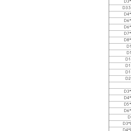
D3
D3.
D4
D6
D6
D7
D8
D
D
D1
D1
D1
D2
D3
D4
D5
D6
D
D3*
D4*