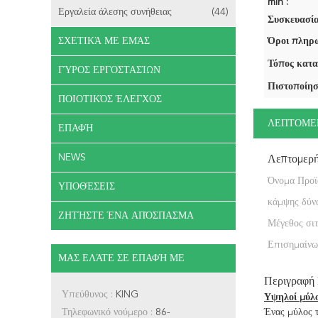
min :
Εργαλεία άλεσης συνήθειας
(44)
Συσκευασία
ΣΧΕΤΙΚΆ ΜΕ ΕΜΆΣ
Όροι πληρω
Τόπος κατα
ΓΎΡΟΣ ΕΡΓΟΣΤΑΣΊΩΝ
Πιστοποίησ
ΠΟΙΟΤΙΚΌΣ ΈΛΕΓΧΟΣ
ΛΕΠΤΟΜΕ
ΕΠΑΦΉ
NEWS
Λεπτομερ
Όνομα Προϊ
ΥΠΟΘΈΣΕΙΣ
κάμψης δύν
ΖΗΤΉΣΤΕ ΈΝΑ ΑΠΌΣΠΑΣΜΑ
Μέγεθος σιτ
Επισημαίνω
ΜΑΣ ΕΛΆΤΕ ΣΕ ΕΠΑΦΉ ΜΕ
Περιγραφή
Υπεύθυνος :
KING
Υψηλοί μύλο
Τηλεφωνικό νούμερο :
86-
Ένας μύλος τ