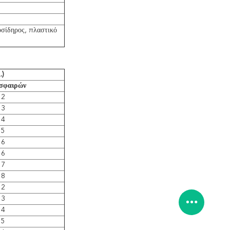
οσίδηρος, πλαστικό
.)
σφαιρών
2
3
4
5
6
6
7
8
2
3
4
5