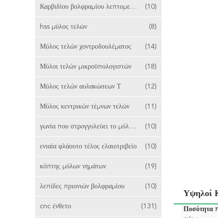
Καρβιδίου βολφραμίου λεπτομερειών Bits
(10)
hss μύλος τελών
(8)
Μύλος τελών χοντροδουλέματος
(14)
Μύλοι τελών μικροϋπολογιστών
(18)
Μύλος τελών αυλακώσεων Τ
(12)
Μύλος κεντρικών τέμνων τελών
(11)
γωνία που στρογγυλεύει το μύλο τελών
(10)
ενιαία φλάουτο τέλος ελαιοτριβείο
(10)
κόπτης μύλων νημάτων
(19)
λεπίδες πριονιών βολφραμίου
(10)
Υψηλοί 
cnc ένθετο
(131)
Ποσότητα 