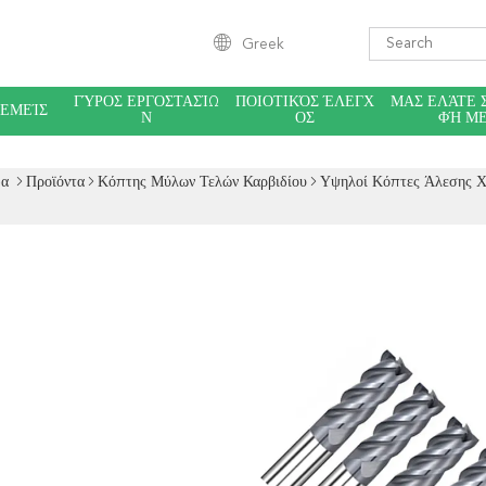
Greek
ΓΎΡΟΣ ΕΡΓΟΣΤΑΣΊΩ
ΠΟΙΟΤΙΚΌΣ ΈΛΕΓΧ
ΜΑΣ ΕΛΆΤΕ 
 ΕΜΕΊΣ
Ν
ΟΣ
ΦΉ Μ
δα
Προϊόντα
Κόπτης Μύλων Τελών Καρβιδίου
Υψηλοί Κόπτες Άλεσης Χ