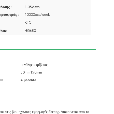
δοσης :
1-35days
προσφοράς :
10000pcs/week
KTC
HG680
λου:
μεγάλης ακρίβειας
50mm150mm
θ.:
4 φλάουτα
αι στις βιομηχανικές εφαρμογές άλεσης. Διακρίνεται από το