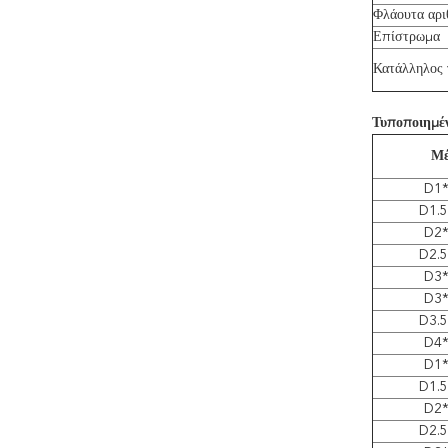
Φλάουτα αρι
Επίστρωμα
Κατάλληλος 
Τυποποιημέ
Μέ
D1
D1.
D2
D2.
D3
D3
D3.
D4
D1
D1.
D2
D2.