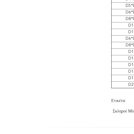
D5*
D6*
D8*
D1
D1
D6*
D8*
D1
D1
D1
D1
D1
D2
Ετικέτα:
Σκληροί Μύ