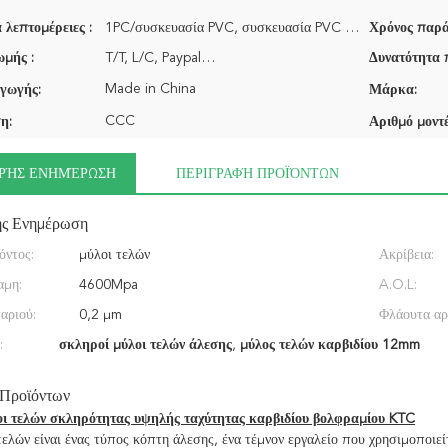
 λεπτομέρειες :
1PC/συσκευασία PVC, συσκευασία PVC 10pcs/πακέτο…
Χρόνος παρά
μής :
T/T, L/C, Paypal…
Δυνατότητα 
Made in China
γωγής:
Μάρκα:
CCC
η:
Αριθμό μοντέ
ΡΉΣ ΕΝΗΜΈΡΩΣΗ
ΠΕΡΙΓΡΑΦΉ ΠΡΟΪΌΝΤΩΝ
ής Ενημέρωση
όντος:
μύλοι τελών
Ακρίβεια:
αμη:
4600Mpa
A.O.L:
αριού:
0,2 μm
Φλάουτα αρι
:
σκληροί μύλοι τελών άλεσης
,
μύλος τελών καρβιδίου 12mm
 Προϊόντων
ι τελών σκληρότητας υψηλής ταχύτητας καρβιδίου βολφραμίου KTC
ελών είναι ένας τύπος κόπτη άλεσης, ένα τέμνον εργαλείο που χρησιμοποιείτ