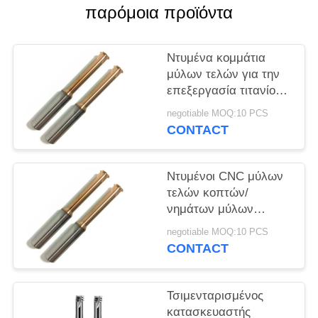
PRIVACY
παρόμοια προϊόντα
POLICY
Ντυμένα κομμάτια
μύλων τελών για την
επεξεργασία τιτανίου
ανοξείδωτου Τύπου
negotiable MOQ:10 PCS
τρυπανιών
CONTACT
Ντυμένοι CNC μύλων
τελών κοπτών/
νημάτων μύλων
νημάτων μύλοι
negotiable MOQ:10 PCS
επεξεργασίας
CONTACT
Τσιμενταρισμένος
κατασκευαστής