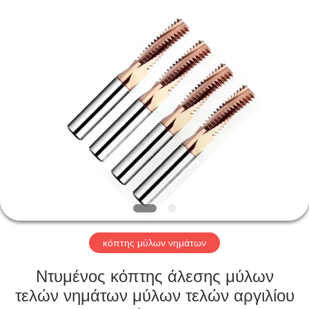
Changzhou
Xinpeng
Tools
Manufacturing
Co.,Ltd.
All
Rights
Reserved.
ΣΠΊΤΙ
ΠΡΟΪΌΝΤΑ
ΠΕΡΊΠΟΥ
ΕΜΕΊΣ
ΓΎΡΟΣ
ΕΡΓΟΣΤΑΣΊΩΝ
κόπτης μύλων νημάτων
Ντυμένος κόπτης άλεσης μύλων
ΠΟΙΟΤΙΚΌΣ
τελών νημάτων μύλων τελών αργιλίου