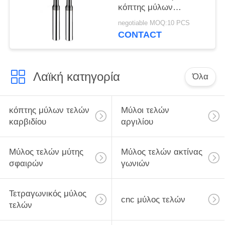
κόπτης μύλων
νημάτων κοπτών
negotiable MOQ:10 PCS
άλεσης νημάτων
CONTACT
καρβιδίου για το μέσο
χάλυβα υψηλού
άνθρακα αργιλίου
Λαϊκή κατηγορία
χαλκού
Όλα
κόπτης μύλων τελών
Μύλοι τελών
καρβιδίου
αργιλίου
Μύλος τελών μύτης
Μύλος τελών ακτίνας
σφαιρών
γωνιών
Τετραγωνικός μύλος
cnc μύλος τελών
τελών