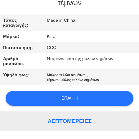
ΈΛΕΓΧΟΣ
τέμνων
ΜΑΣ
Τόπος
Made in China
καταγωγής:
ΕΛΆΤΕ
Μάρκα:
KTC
ΣΕ
Πιστοποίηση:
CCC
ΕΠΑΦΉ
Αριθμό
Ντυμένος κόπτης μύλων νημάτων
ΜΕ
μοντέλου:
Υψηλό φως:
,
Μύλος τελών νημάτων
ΖΗΤΉΣΤΕ
τέμνων μύλος τελών νημάτων
ΈΝΑ
ΕΠΑΦΉ!
ΑΠΌΣΠΑΣΜΑ
SITEMAP
ΛΕΠΤΟΜΈΡΕΙΕΣ