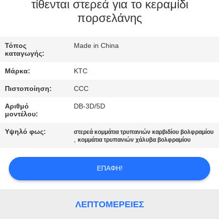
ΈΛΕΓΧΟΣ
τίθενται στερεά για το κεραμίδι
πορσελάνης
ΜΑΣ
Τόπος
Made in China
ΕΛΆΤΕ
καταγωγής:
ΣΕ
Μάρκα:
KTC
ΕΠΑΦΉ
Πιστοποίηση:
CCC
ΜΕ
Αριθμό
DB-3D/5D
μοντέλου:
ΖΗΤΉΣΤΕ
Υψηλό φως:
στερεά κομμάτια τρυπανιών καρβιδίου βολφραμίου
,
κομμάτια τρυπανιών χάλυβα βολφραμίου
ΈΝΑ
ΑΠΌΣΠΑΣΜΑ
ΕΠΑΦΉ!
SITEMAP
ΛΕΠΤΟΜΈΡΕΙΕΣ