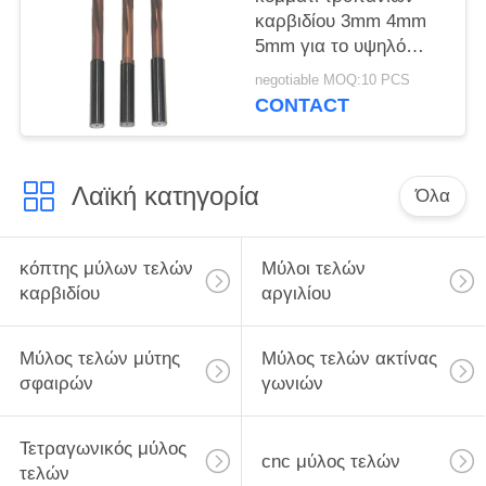
καρβιδίου 3mm 4mm
5mm για το υψηλό
κοβάλτιο σκληρότητας
negotiable MOQ:10 PCS
χάλυβα μετάλλων 11
CONTACT
τοις εκατό
Λαϊκή κατηγορία
Όλα
κόπτης μύλων τελών
Μύλοι τελών
καρβιδίου
αργιλίου
Μύλος τελών μύτης
Μύλος τελών ακτίνας
σφαιρών
γωνιών
Τετραγωνικός μύλος
cnc μύλος τελών
τελών