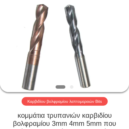
Changzhou
Xinpeng
Tools
Manufacturing
Co.,Ltd.
All
Rights
Reserved.
ΣΠΊΤΙ
ΠΡΟΪΌΝΤΑ
ΠΕΡΊΠΟΥ
ΕΜΕΊΣ
ΓΎΡΟΣ
ΕΡΓΟΣΤΑΣΊΩΝ
Καρβιδίου βολφραμίου λεπτομερειών Bits
κομμάτια τρυπανιών καρβιδίου
ΠΟΙΟΤΙΚΌΣ
βολφραμίου 3mm 4mm 5mm που