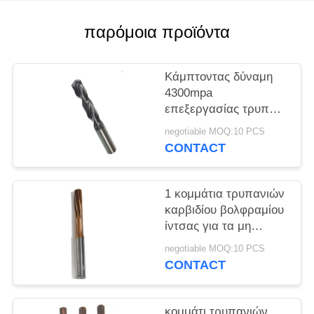
PRIVACY
POLICY
παρόμοια προϊόντα
Κάμπτοντας δύναμη
4300mpa
επεξεργασίας τρυπών
επιστρώματος
negotiable MOQ:10 PCS
κομματιών τρυπανιών
CONTACT
χάλυβα βολφραμίου
5D
1 κομμάτια τρυπανιών
καρβιδίου βολφραμίου
ίντσας για τα μη
σιδηρούχα μέταλλα
negotiable MOQ:10 PCS
CONTACT
κομμάτι τρυπανιών